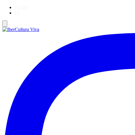
PT-BR
ES