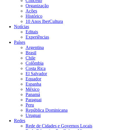
Conceito
Organização
Ações
Histórico
10 Anos IberCultura
Notícias
Editais
Experiências
Países
Argentina
Brasil
Chile
Colômbia
Costa Rica
El Salvador
Equador
Espanha
México
Panamá
Paraguai
Peru
República Dominicana
Uruguai
Redes
Rede de Cidades e Governos Locais