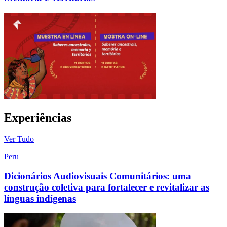
Experiências
Ver Tudo
Peru
Dicionários Audiovisuais Comunitários: uma
construção coletiva para fortalecer e revitalizar as
línguas indígenas