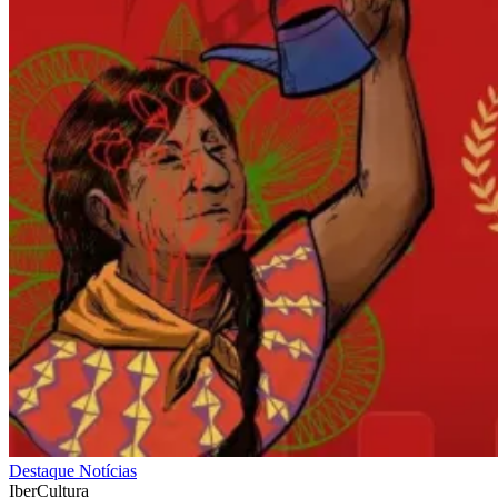
Destaque
Notícias
IberCultura