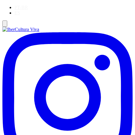
PT-BR
ES