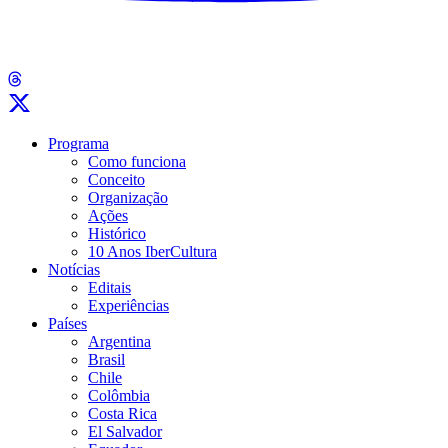
Programa
Como funciona
Conceito
Organização
Ações
Histórico
10 Anos IberCultura
Notícias
Editais
Experiências
Países
Argentina
Brasil
Chile
Colômbia
Costa Rica
El Salvador