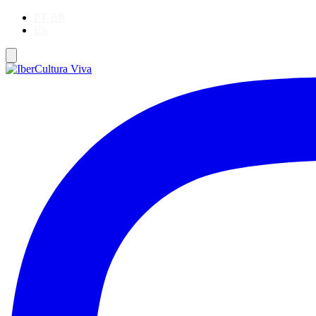
PT-BR
ES