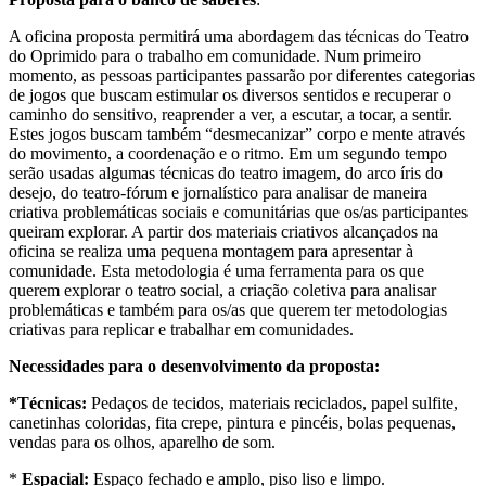
A oficina proposta permitirá uma abordagem das técnicas do Teatro
do Oprimido para o trabalho em comunidade. Num primeiro
momento, as pessoas participantes passarão por diferentes categorias
de jogos que buscam estimular os diversos sentidos e recuperar o
caminho do sensitivo, reaprender a ver, a escutar, a tocar, a sentir.
Estes jogos buscam também “desmecanizar” corpo e mente através
do movimento, a coordenação e o ritmo. Em um segundo tempo
serão usadas algumas técnicas do teatro imagem, do arco íris do
desejo, do teatro-fórum e jornalístico para analisar de maneira
criativa problemáticas sociais e comunitárias que os/as participantes
queiram explorar. A partir dos materiais criativos alcançados na
oficina se realiza uma pequena montagem para apresentar à
comunidade. Esta metodologia é uma ferramenta para os que
querem explorar o teatro social, a criação coletiva para analisar
problemáticas e também para os/as que querem ter metodologias
criativas para replicar e trabalhar em comunidades.
Necessidades para o desenvolvimento da proposta
:
*Técnicas:
Pedaços de tecidos, materiais reciclados, papel sulfite,
canetinhas coloridas, fita crepe, pintura e pincéis, bolas pequenas,
vendas para os olhos, aparelho de som.
*
Espacial:
Espaço fechado e amplo, piso liso e limpo.