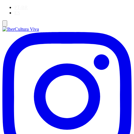
PT-BR
ES