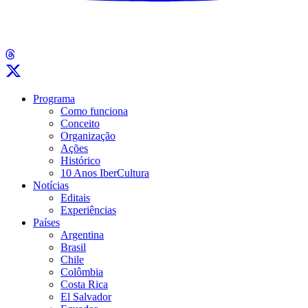
Programa
Como funciona
Conceito
Organização
Ações
Histórico
10 Anos IberCultura
Notícias
Editais
Experiências
Países
Argentina
Brasil
Chile
Colômbia
Costa Rica
El Salvador