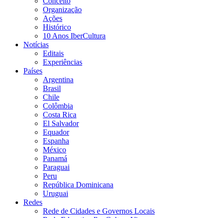
Conceito
Organização
Ações
Histórico
10 Anos IberCultura
Notícias
Editais
Experiências
Países
Argentina
Brasil
Chile
Colômbia
Costa Rica
El Salvador
Equador
Espanha
México
Panamá
Paraguai
Peru
República Dominicana
Uruguai
Redes
Rede de Cidades e Governos Locais