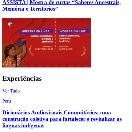
ASSISTA | Mostra de curtas “Saberes Ancestrais,
Memória e Territórios”
Experiências
Ver Tudo
Peru
Dicionários Audiovisuais Comunitários: uma
construção coletiva para fortalecer e revitalizar as
línguas indígenas