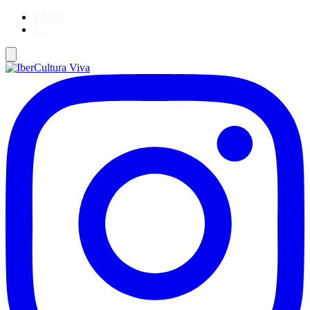
PT-BR
ES