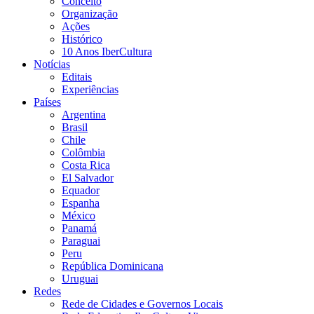
Conceito
Organização
Ações
Histórico
10 Anos IberCultura
Notícias
Editais
Experiências
Países
Argentina
Brasil
Chile
Colômbia
Costa Rica
El Salvador
Equador
Espanha
México
Panamá
Paraguai
Peru
República Dominicana
Uruguai
Redes
Rede de Cidades e Governos Locais