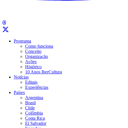
Programa
Como funciona
Conceito
Organização
Ações
Histórico
10 Anos IberCultura
Notícias
Editais
Experiências
Países
Argentina
Brasil
Chile
Colômbia
Costa Rica
El Salvador