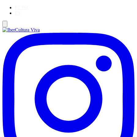
PT-BR
ES