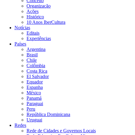
Conceito
Organização
Ações
Histórico
10 Anos IberCultura
Notícias
Editais
Experiências
Países
Argentina
Brasil
Chile
Colômbia
Costa Rica
El Salvador
Equador
Espanha
México
Panamá
Paraguai
Peru
República Dominicana
Uruguai
Redes
Rede de Cidades e Governos Locais