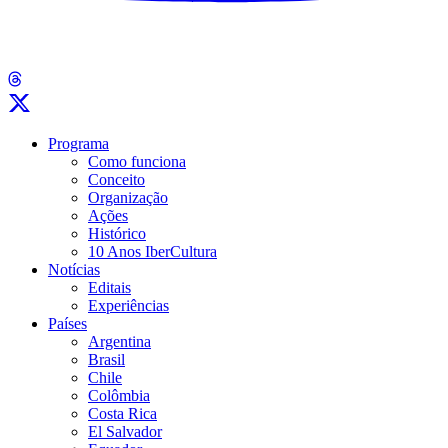
Programa
Como funciona
Conceito
Organização
Ações
Histórico
10 Anos IberCultura
Notícias
Editais
Experiências
Países
Argentina
Brasil
Chile
Colômbia
Costa Rica
El Salvador