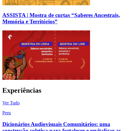
ASSISTA | Mostra de curtas “Saberes Ancestrais,
Memória e Territórios”
Experiências
Ver Tudo
Peru
Dicionários Audiovisuais Comunitários: uma
construção coletiva para fortalecer e revitalizar as