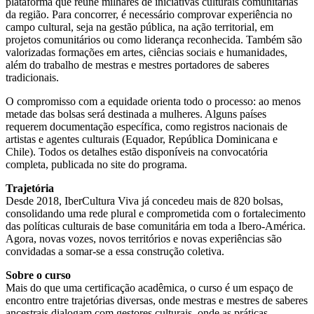
plataforma que reúne milhares de iniciativas culturais comunitárias
da região. Para concorrer, é necessário comprovar experiência no
campo cultural, seja na gestão pública, na ação territorial, em
projetos comunitários ou como liderança reconhecida. Também são
valorizadas formações em artes, ciências sociais e humanidades,
além do trabalho de mestras e mestres portadores de saberes
tradicionais.
O compromisso com a equidade orienta todo o processo: ao menos
metade das bolsas será destinada a mulheres. Alguns países
requerem documentação específica, como registros nacionais de
artistas e agentes culturais (Equador, República Dominicana e
Chile). Todos os detalhes estão disponíveis na convocatória
completa, publicada no site do programa.
Trajetória
Desde 2018, IberCultura Viva já concedeu mais de 820 bolsas,
consolidando uma rede plural e comprometida com o fortalecimento
das políticas culturais de base comunitária em toda a Ibero-América.
Agora, novas vozes, novos territórios e novas experiências são
convidadas a somar-se a essa construção coletiva.
Sobre o curso
Mais do que uma certificação acadêmica, o curso é um espaço de
encontro entre trajetórias diversas, onde mestras e mestres de saberes
ancestrais dialogam com gestores culturais, onde as práticas