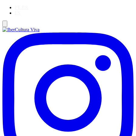
PT-BR
ES