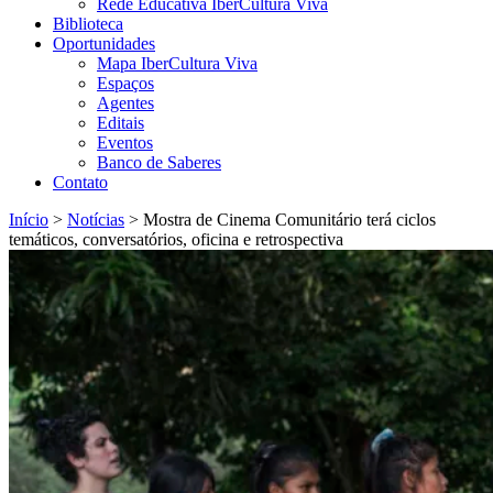
Rede Educativa IberCultura Viva
Biblioteca
Oportunidades
Mapa IberCultura Viva
Espaços
Agentes
Editais
Eventos
Banco de Saberes
Contato
Início
>
Notícias
>
Mostra de Cinema Comunitário terá ciclos
temáticos, conversatórios, oficina e retrospectiva