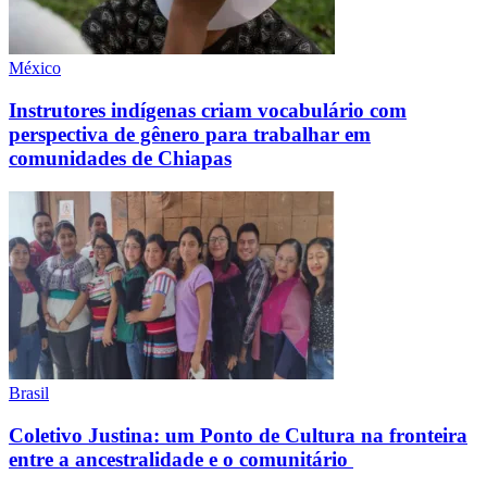
México
Instrutores indígenas criam vocabulário com
perspectiva de gênero para trabalhar em
comunidades de Chiapas
Brasil
Coletivo Justina: um Ponto de Cultura na fronteira
entre a ancestralidade e o comunitário