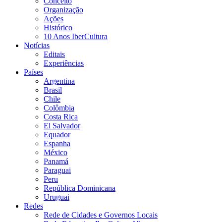
Conceito
Organização
Ações
Histórico
10 Anos IberCultura
Notícias
Editais
Experiências
Países
Argentina
Brasil
Chile
Colômbia
Costa Rica
El Salvador
Equador
Espanha
México
Panamá
Paraguai
Peru
República Dominicana
Uruguai
Redes
Rede de Cidades e Governos Locais