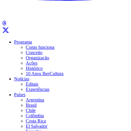
Programa
Como funciona
Conceito
Organização
Ações
Histórico
10 Anos IberCultura
Notícias
Editais
Experiências
Países
Argentina
Brasil
Chile
Colômbia
Costa Rica
El Salvador