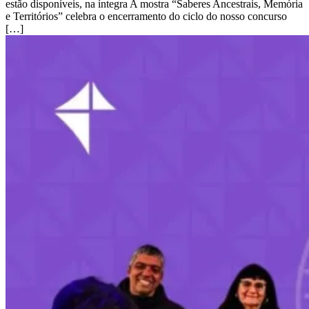
estão disponíveis, na íntegra A mostra “Saberes Ancestrais, Memória
e Territórios” celebra o encerramento do ciclo do nosso concurso
[…]