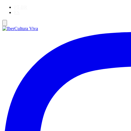
PT-BR
ES