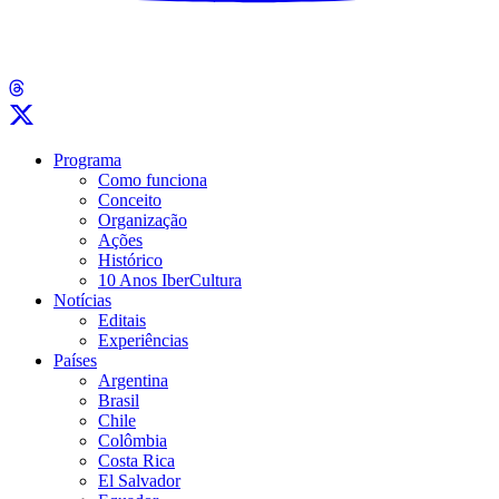
Programa
Como funciona
Conceito
Organização
Ações
Histórico
10 Anos IberCultura
Notícias
Editais
Experiências
Países
Argentina
Brasil
Chile
Colômbia
Costa Rica
El Salvador