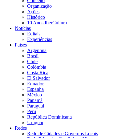
Conceito
Organização
Ações
Histórico
10 Anos IberCultura
Notícias
Editais
Experiências
Países
Argentina
Brasil
Chile
Colômbia
Costa Rica
El Salvador
Equador
Espanha
México
Panamá
Paraguai
Peru
República Dominicana
Uruguai
Redes
Rede de Cidades e Governos Locais