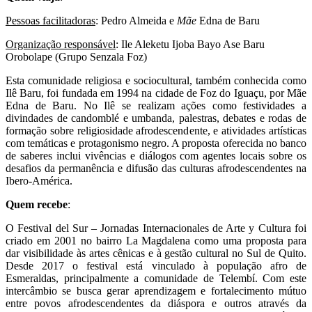
Pessoas facilitadoras
: Pedro Almeida e
Mãe
Edna de Baru
Organização responsável
: Ile Aleketu Ijoba Bayo Ase Baru
Orobolape (Grupo Senzala Foz)
Esta comunidade religiosa e sociocultural, também conhecida como
Ilê Baru, foi fundada em 1994 na cidade de Foz do Iguaçu, por Mãe
Edna de Baru. No Ilê se realizam ações como festividades a
divindades de candomblé e umbanda, palestras, debates e rodas de
formação sobre religiosidade afrodescendente, e atividades artísticas
com temáticas e protagonismo negro. A proposta oferecida no banco
de saberes inclui vivências e diálogos com agentes locais sobre os
desafios da permanência e difusão das culturas afrodescendentes na
Ibero-América.
Quem recebe
:
O Festival del Sur – Jornadas Internacionales de Arte y Cultura foi
criado em 2001 no bairro La Magdalena como uma proposta para
dar visibilidade às artes cênicas e à gestão cultural no Sul de Quito.
Desde 2017 o festival está vinculado à população afro de
Esmeraldas, principalmente a comunidade de Telembí. Com este
intercâmbio se busca gerar aprendizagem e fortalecimento mútuo
entre povos afrodescendentes da diáspora e outros através da