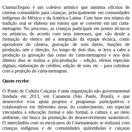
CinemaTequio é um coletivo artístico que ministra oficinas de
cinema comunitário para crianças, principalmente em comunidades
indígenas do México e da América Latina. Com base nos relatos da
tradição oral se elabora um roteiro que se converte em um curta-
metragem. No processo, as crianças participam em postos técnicos
ou artísticos, de acordo com seus interesses, que vão desde a
formação do elenco até a integração da equipe técnica, como
operadores de câmera, gravação de som direto, funções de
produção, arte e direção. Ao longo de dois dias, se leva a cabo a
produção (a gravação das cenas do curta-metragem) e nos dois
últimos dias se realiza a pós-produção – edição, efeitos especiais
digitais, elaboração de créditos, edição de som, etc – para culminar
com a projeção do curta-metragem.
Quem recebe
:
O Ponto de Cultura Caiçaras é uma organização não governamental
fundada em 2013, em Cananeia (São Paulo, Brasil), e que
desenvolve e/ou apoia projetos e programas participativos e
colaborativos em diferentes áreas do conhecimento, em especial
vinculados à educação formal e não formal, à cultura e ao meio
ambiente, em busca da promoção do desenvolvimento sustentável.
O intercâmbio com os mexicanos do Cinematequio se realizará com
crianças indígenas e de comunidades
quilombolas e caiçaras