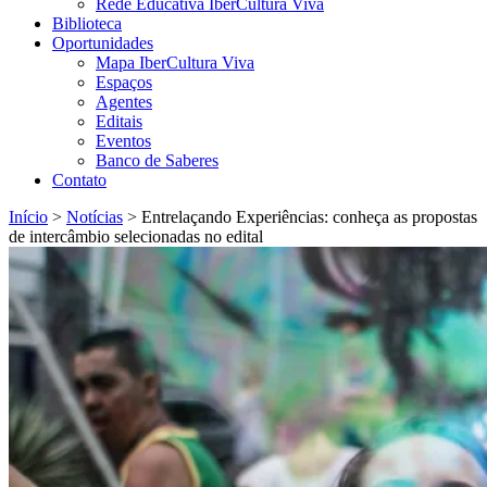
Rede Educativa IberCultura Viva
Biblioteca
Oportunidades
Mapa IberCultura Viva
Espaços
Agentes
Editais
Eventos
Banco de Saberes
Contato
Início
>
Notícias
>
Entrelaçando Experiências: conheça as propostas
de intercâmbio selecionadas no edital