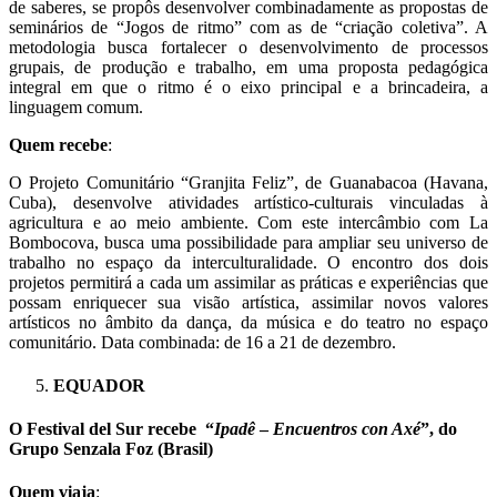
de saberes, se propôs desenvolver combinadamente as propostas de
seminários de “Jogos de ritmo” com as de “criação coletiva”. A
metodologia busca fortalecer o desenvolvimento de processos
grupais, de produção e trabalho, em uma proposta pedagógica
integral em que o ritmo é o eixo principal e a brincadeira, a
linguagem comum.
Quem recebe
:
O Projeto Comunitário “Granjita Feliz”, de Guanabacoa (Havana,
Cuba), desenvolve atividades artístico-culturais vinculadas à
agricultura e ao meio ambiente. Com este intercâmbio com La
Bombocova, busca uma possibilidade para ampliar seu universo de
trabalho no espaço da interculturalidade. O encontro dos dois
projetos permitirá a cada um assimilar as práticas e experiências que
possam enriquecer sua visão artística, assimilar novos valores
artísticos no âmbito da dança, da música e do teatro no espaço
comunitário. Data combinada: de 16 a 21 de dezembro.
EQUADOR
O Festival del Sur recebe “
Ipadê
–
Encuentros con Axé
”, do
Grupo Senzala Foz (Brasil)
Quem viaja
: