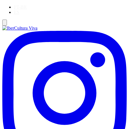
PT-BR
ES