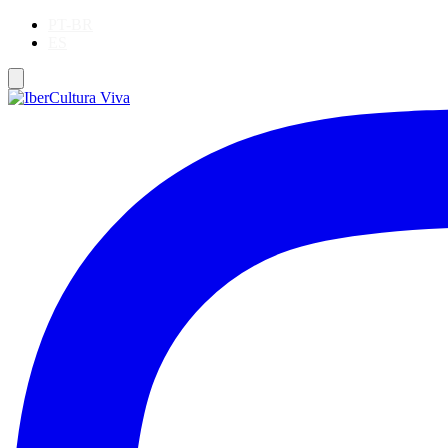
PT-BR
ES