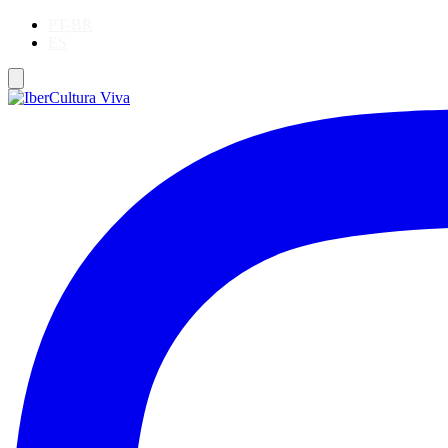
PT-BR
ES