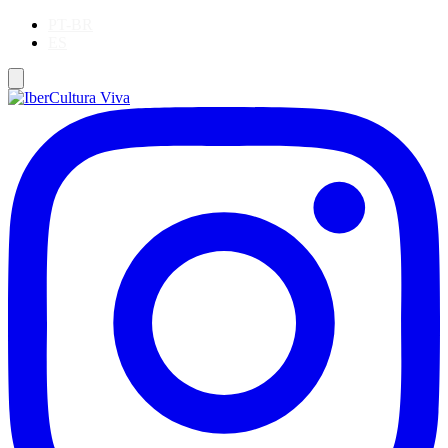
PT-BR
ES