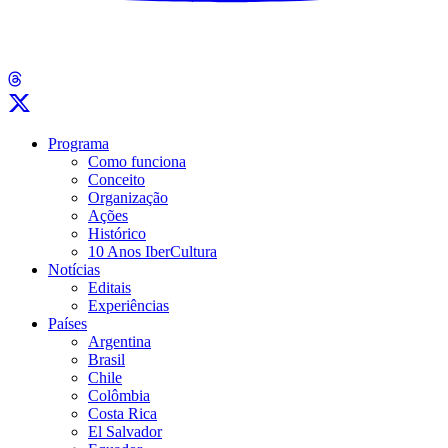
Programa
Como funciona
Conceito
Organização
Ações
Histórico
10 Anos IberCultura
Notícias
Editais
Experiências
Países
Argentina
Brasil
Chile
Colômbia
Costa Rica
El Salvador