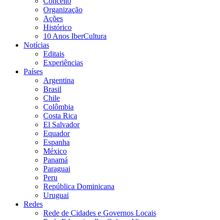
Conceito
Organização
Ações
Histórico
10 Anos IberCultura
Notícias
Editais
Experiências
Países
Argentina
Brasil
Chile
Colômbia
Costa Rica
El Salvador
Equador
Espanha
México
Panamá
Paraguai
Peru
República Dominicana
Uruguai
Redes
Rede de Cidades e Governos Locais