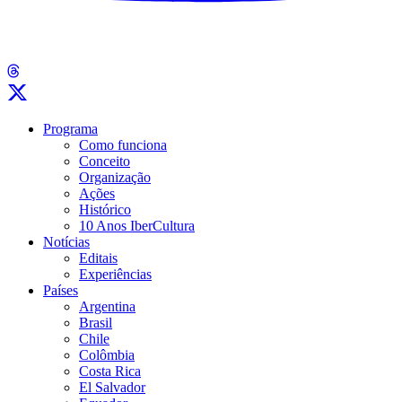
Programa
Como funciona
Conceito
Organização
Ações
Histórico
10 Anos IberCultura
Notícias
Editais
Experiências
Países
Argentina
Brasil
Chile
Colômbia
Costa Rica
El Salvador