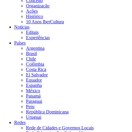
Conceito
Organização
Ações
Histórico
10 Anos IberCultura
Notícias
Editais
Experiências
Países
Argentina
Brasil
Chile
Colômbia
Costa Rica
El Salvador
Equador
Espanha
México
Panamá
Paraguai
Peru
República Dominicana
Uruguai
Redes
Rede de Cidades e Governos Locais