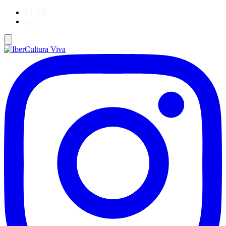
PT-BR
ES