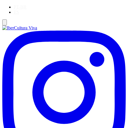
PT-BR
ES