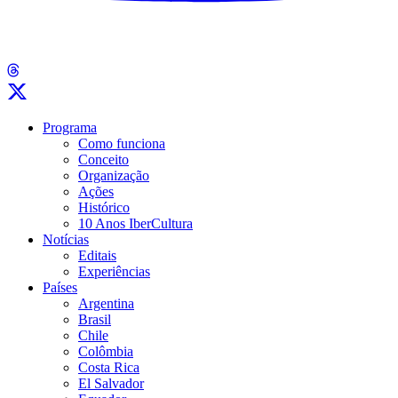
Programa
Como funciona
Conceito
Organização
Ações
Histórico
10 Anos IberCultura
Notícias
Editais
Experiências
Países
Argentina
Brasil
Chile
Colômbia
Costa Rica
El Salvador