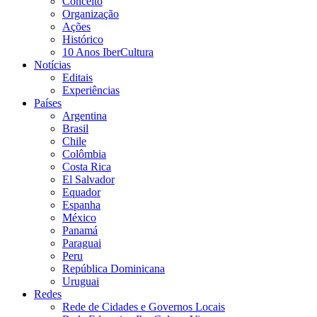
Conceito
Organização
Ações
Histórico
10 Anos IberCultura
Notícias
Editais
Experiências
Países
Argentina
Brasil
Chile
Colômbia
Costa Rica
El Salvador
Equador
Espanha
México
Panamá
Paraguai
Peru
República Dominicana
Uruguai
Redes
Rede de Cidades e Governos Locais