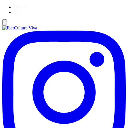
PT-BR
ES