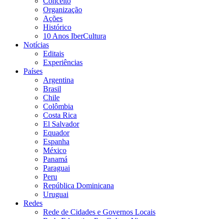
Conceito
Organização
Ações
Histórico
10 Anos IberCultura
Notícias
Editais
Experiências
Países
Argentina
Brasil
Chile
Colômbia
Costa Rica
El Salvador
Equador
Espanha
México
Panamá
Paraguai
Peru
República Dominicana
Uruguai
Redes
Rede de Cidades e Governos Locais