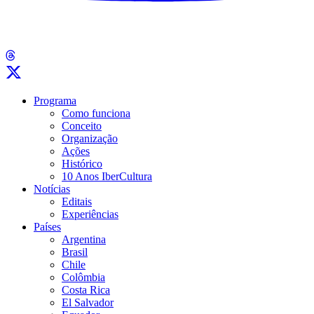
Programa
Como funciona
Conceito
Organização
Ações
Histórico
10 Anos IberCultura
Notícias
Editais
Experiências
Países
Argentina
Brasil
Chile
Colômbia
Costa Rica
El Salvador