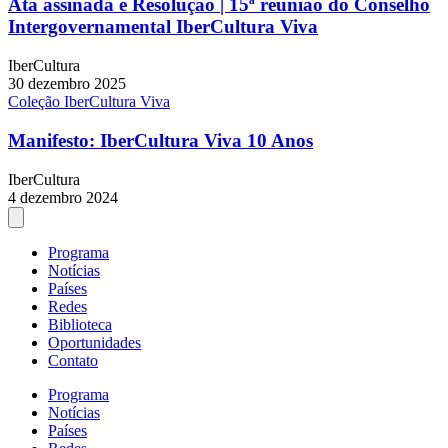
Ata assinada e Resolução | 15ª reunião do Conselho
Intergovernamental IberCultura Viva
IberCultura
30 dezembro 2025
Coleção IberCultura Viva
Manifesto: IberCultura Viva 10 Anos
IberCultura
4 dezembro 2024
Programa
Notícias
Países
Redes
Biblioteca
Oportunidades
Contato
Programa
Notícias
Países