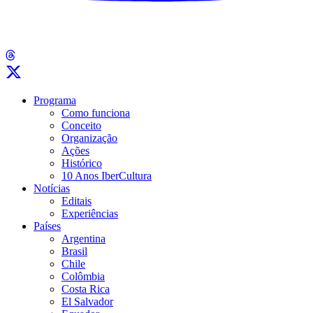
Programa
Como funciona
Conceito
Organização
Ações
Histórico
10 Anos IberCultura
Notícias
Editais
Experiências
Países
Argentina
Brasil
Chile
Colômbia
Costa Rica
El Salvador