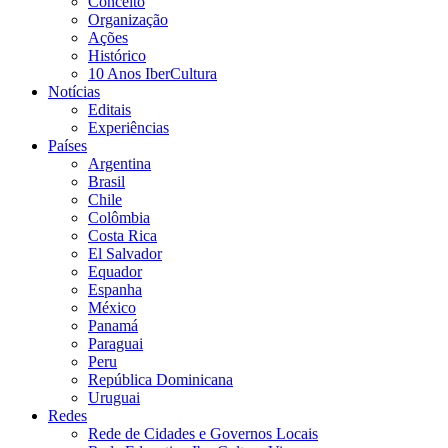
Conceito
Organização
Ações
Histórico
10 Anos IberCultura
Notícias
Editais
Experiências
Países
Argentina
Brasil
Chile
Colômbia
Costa Rica
El Salvador
Equador
Espanha
México
Panamá
Paraguai
Peru
República Dominicana
Uruguai
Redes
Rede de Cidades e Governos Locais