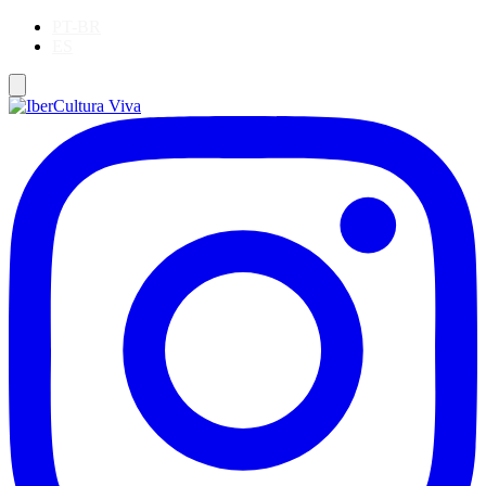
PT-BR
ES