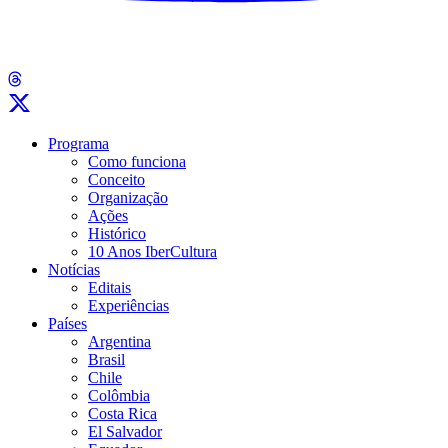
Programa
Como funciona
Conceito
Organização
Ações
Histórico
10 Anos IberCultura
Notícias
Editais
Experiências
Países
Argentina
Brasil
Chile
Colômbia
Costa Rica
El Salvador