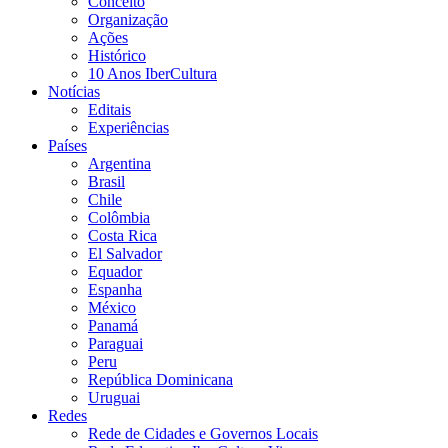
Conceito
Organização
Ações
Histórico
10 Anos IberCultura
Notícias
Editais
Experiências
Países
Argentina
Brasil
Chile
Colômbia
Costa Rica
El Salvador
Equador
Espanha
México
Panamá
Paraguai
Peru
República Dominicana
Uruguai
Redes
Rede de Cidades e Governos Locais