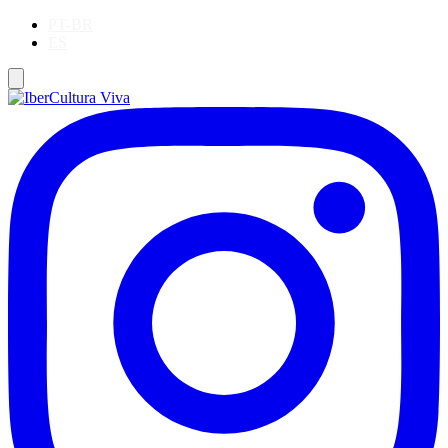
PT-BR
ES