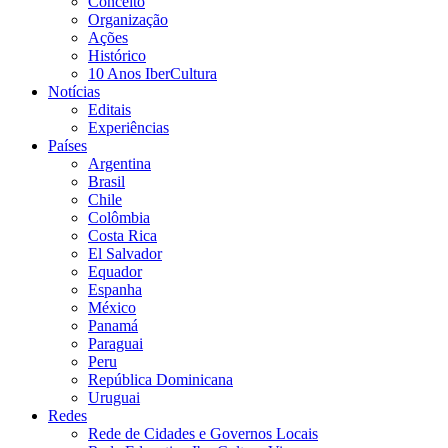
Conceito
Organização
Ações
Histórico
10 Anos IberCultura
Notícias
Editais
Experiências
Países
Argentina
Brasil
Chile
Colômbia
Costa Rica
El Salvador
Equador
Espanha
México
Panamá
Paraguai
Peru
República Dominicana
Uruguai
Redes
Rede de Cidades e Governos Locais