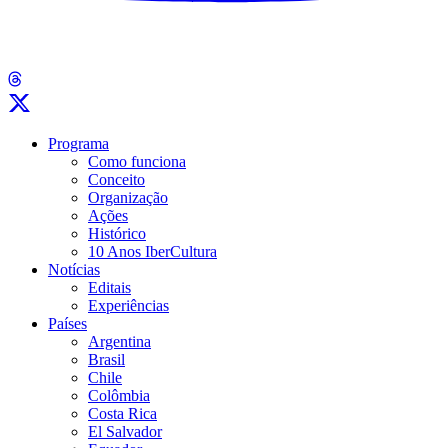
Programa
Como funciona
Conceito
Organização
Ações
Histórico
10 Anos IberCultura
Notícias
Editais
Experiências
Países
Argentina
Brasil
Chile
Colômbia
Costa Rica
El Salvador