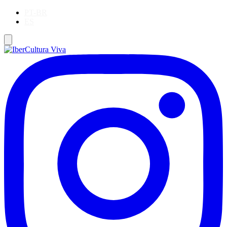
PT-BR
ES