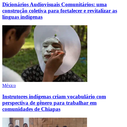
Dicionários Audiovisuais Comunitários: uma
construção coletiva para fortalecer e revitalizar as
línguas indígenas
México
Instrutores indígenas criam vocabulário com
perspectiva de gênero para trabalhar em
comunidades de Chiapas