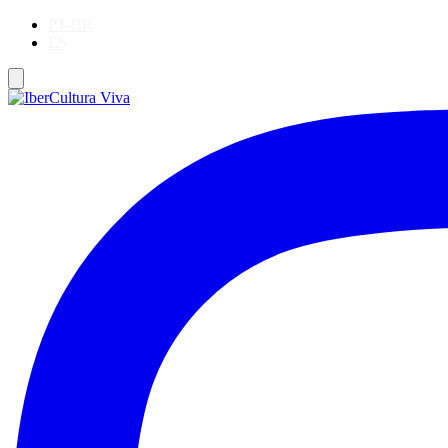
PT-BR
ES