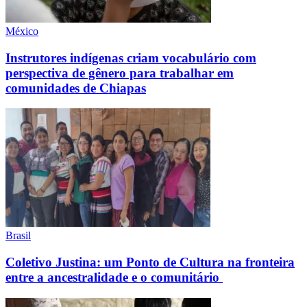
México
Instrutores indígenas criam vocabulário com
perspectiva de gênero para trabalhar em
comunidades de Chiapas
Brasil
Coletivo Justina: um Ponto de Cultura na fronteira
entre a ancestralidade e o comunitário