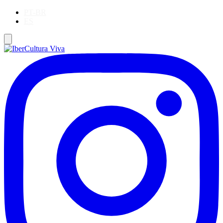
PT-BR
ES