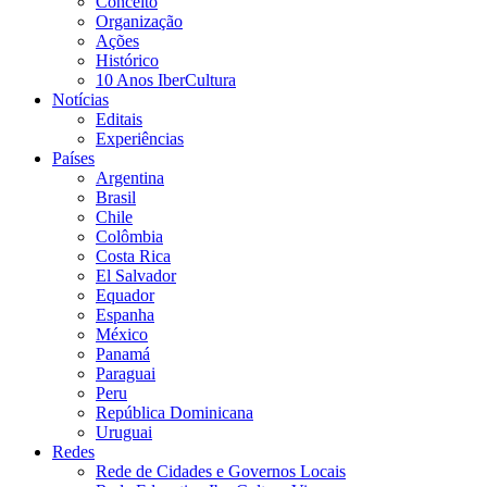
Conceito
Organização
Ações
Histórico
10 Anos IberCultura
Notícias
Editais
Experiências
Países
Argentina
Brasil
Chile
Colômbia
Costa Rica
El Salvador
Equador
Espanha
México
Panamá
Paraguai
Peru
República Dominicana
Uruguai
Redes
Rede de Cidades e Governos Locais