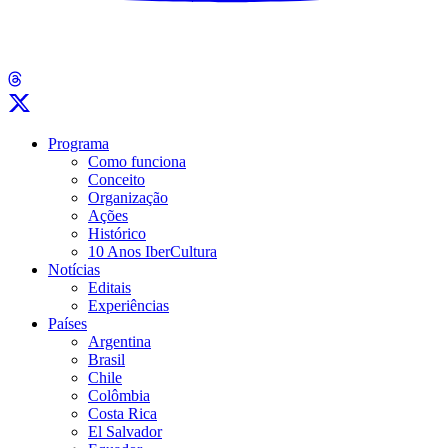
Programa
Como funciona
Conceito
Organização
Ações
Histórico
10 Anos IberCultura
Notícias
Editais
Experiências
Países
Argentina
Brasil
Chile
Colômbia
Costa Rica
El Salvador