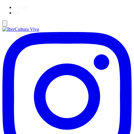
PT-BR
ES