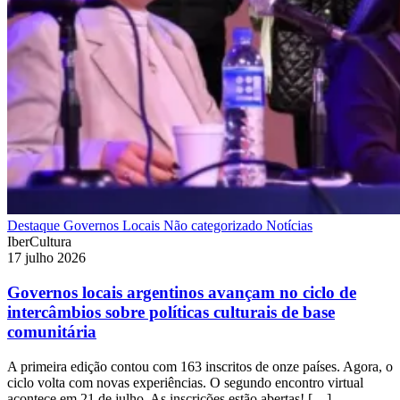
Destaque
Governos Locais
Não categorizado
Notícias
IberCultura
17 julho 2026
Governos locais argentinos avançam no ciclo de
intercâmbios sobre políticas culturais de base
comunitária
A primeira edição contou com 163 inscritos de onze países. Agora, o
ciclo volta com novas experiências. O segundo encontro virtual
acontece em 21 de julho. As inscrições estão abertas! […]