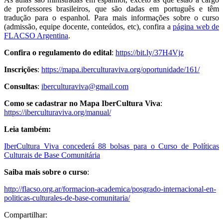
de professores brasileiros, que são dadas em português e têm
tradução para o espanhol. Para mais informações sobre o curso
(admissão, equipe docente, conteúdos, etc), confira a
página web de
FLACSO Argentina
.
Confira o regulamento do edital
:
https://bit.ly/37H4Vjz
Inscrições
:
https://mapa.iberculturaviva.org/oportunidade/161/
Consultas
:
iberculturaviva@gmail.com
Como se cadastrar no Mapa IberCultura Viva
:
https://iberculturaviva.org/manual/
Leia também
:
IberCultura Viva concederá 88 bolsas para o Curso de Políticas
Culturais de Base Comunitária
Saiba mais sobre o curso
:
http://flacso.org.ar/formacion-academica/posgrado-internacional-en-
politicas-culturales-de-base-comunitaria/
Compartilhar: