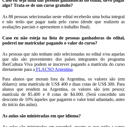
Caso eu seja uma das pessoas ganhadoras do edital, devo pagar
algo? Trata-se de um curso gratuito?
As 88 pessoas selecionadas neste edital receberão uma bolsa integral
e não terão que pagar nada pelo curso (desde que realizem as
avaliações parciais e apresentem o trabalho final).
Caso eu não esteja na lista de pessoas ganhadoras do edital,
poderei me matricular pagando o valor do curso?
As pessoas que não tenham sido selecionadas no edital e/ou aquelas
que não são provenientes dos países integrantes do programa
IberCultura Viva podem se inscrever pagando a matrícula do curso
diretamente para a
FLACSO Argentina
.
Para alunos que moram fora da Argentina, os valores são (em
dólares): uma matrícula de US$ 400 e duas cotas de US$ 300. Para
alunos que residem na Argentina, os valores são (em pesos):
matrícula de $5.400 e 8 cotas de $4.000. (Será concedido um
desconto de 10% àqueles que pagarem o valor total adiantado, antes
do início das aulas).
As aulas são ministradas em que idioma?
As aulas são ministradas em espanhol, exceto as que estão a cargo