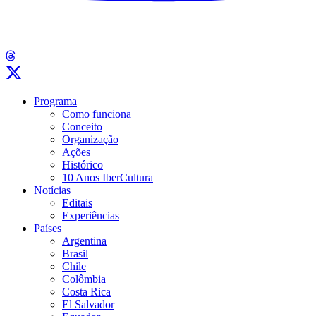
Programa
Como funciona
Conceito
Organização
Ações
Histórico
10 Anos IberCultura
Notícias
Editais
Experiências
Países
Argentina
Brasil
Chile
Colômbia
Costa Rica
El Salvador