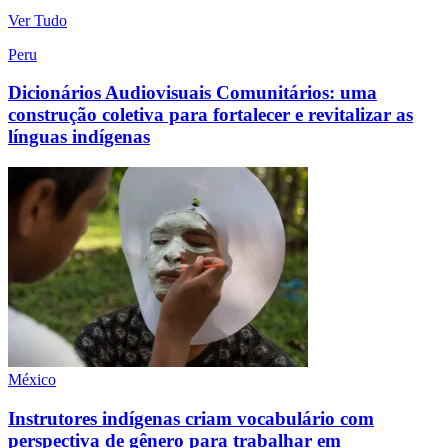
Ver Tudo
Peru
Dicionários Audiovisuais Comunitários: uma
construção coletiva para fortalecer e revitalizar as
línguas indígenas
México
Instrutores indígenas criam vocabulário com
perspectiva de gênero para trabalhar em