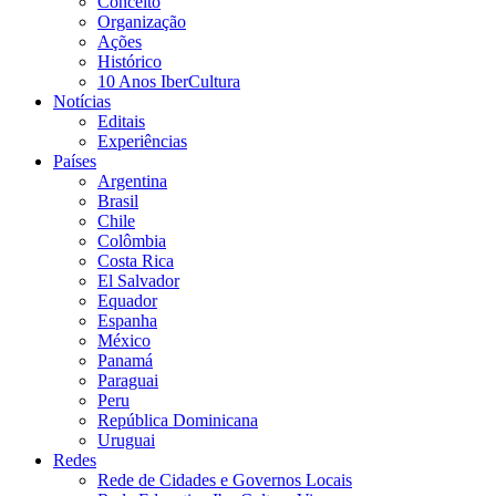
Conceito
Organização
Ações
Histórico
10 Anos IberCultura
Notícias
Editais
Experiências
Países
Argentina
Brasil
Chile
Colômbia
Costa Rica
El Salvador
Equador
Espanha
México
Panamá
Paraguai
Peru
República Dominicana
Uruguai
Redes
Rede de Cidades e Governos Locais