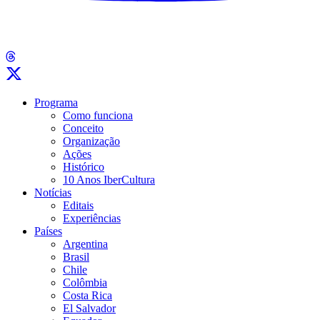
Programa
Como funciona
Conceito
Organização
Ações
Histórico
10 Anos IberCultura
Notícias
Editais
Experiências
Países
Argentina
Brasil
Chile
Colômbia
Costa Rica
El Salvador