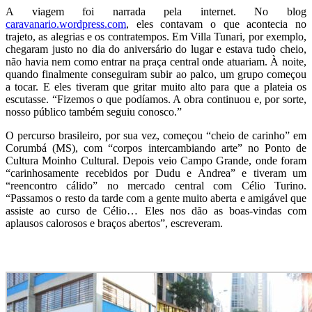
A viagem foi narrada pela internet. No blog
caravanario.wordpress.com
, eles contavam o que acontecia no
trajeto, as alegrias e os contratempos. Em Villa Tunari, por exemplo,
chegaram justo no dia do aniversário do lugar e estava tudo cheio,
não havia nem como entrar na praça central onde atuariam. À noite,
quando finalmente conseguiram subir ao palco, um grupo começou
a tocar. E eles tiveram que gritar muito alto para que a plateia os
escutasse. “Fizemos o que podíamos. A obra continuou e, por sorte,
nosso público também seguiu conosco.”
O percurso brasileiro, por sua vez, começou “cheio de carinho” em
Corumbá (MS), com “corpos intercambiando arte” no Ponto de
Cultura Moinho Cultural. Depois veio Campo Grande, onde foram
“carinhosamente recebidos por Dudu e Andrea” e tiveram um
“reencontro cálido” no mercado central com Célio Turino.
“Passamos o resto da tarde com a gente muito aberta e amigável que
assiste ao curso de Célio… Eles nos dão as boas-vindas com
aplausos calorosos e braços abertos”, escreveram.