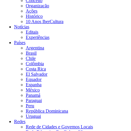
Conceito
Organização
Ações
Histórico
10 Anos IberCultura
Notícias
Editais
Experiências
Países
Argentina
Brasil
Chile
Colômbia
Costa Rica
El Salvador
Equador
Espanha
México
Panamá
Paraguai
Peru
República Dominicana
Uruguai
Redes
Rede de Cidades e Governos Locais