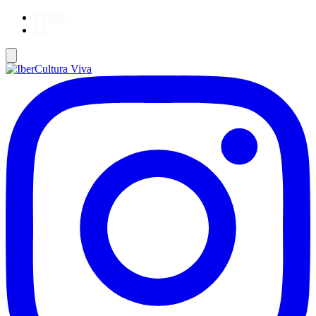
PT-BR
ES