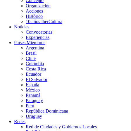
Concepto
Organización
Acciones
Histórico
10 años IberCultura
Noticias
Convocatorias
Experiencias
Países Miembros
Argentina
Brasil
Chile
Colômbia
Costa Rica
Ecuador
El Salvador
España
México
Panamá
Paraguay
Perú
República Dominicana
Uruguay
Redes
Red de Ciudades y Gobiernos Locales