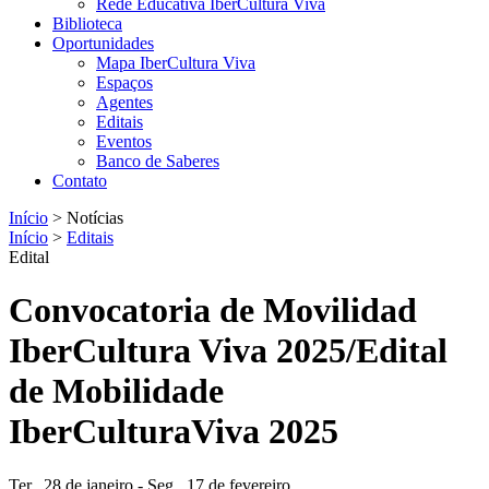
Rede Educativa IberCultura Viva
Biblioteca
Oportunidades
Mapa IberCultura Viva
Espaços
Agentes
Editais
Eventos
Banco de Saberes
Contato
Início
>
Notícias
Início
>
Editais
Edital
Convocatoria de Movilidad
IberCultura Viva 2025/Edital
de Mobilidade
IberCulturaViva 2025
Ter., 28 de janeiro - Seg., 17 de fevereiro