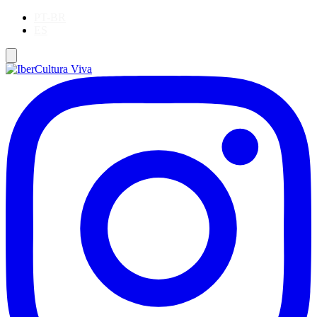
PT-BR
ES