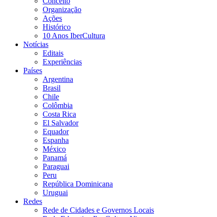
Conceito
Organização
Ações
Histórico
10 Anos IberCultura
Notícias
Editais
Experiências
Países
Argentina
Brasil
Chile
Colômbia
Costa Rica
El Salvador
Equador
Espanha
México
Panamá
Paraguai
Peru
República Dominicana
Uruguai
Redes
Rede de Cidades e Governos Locais