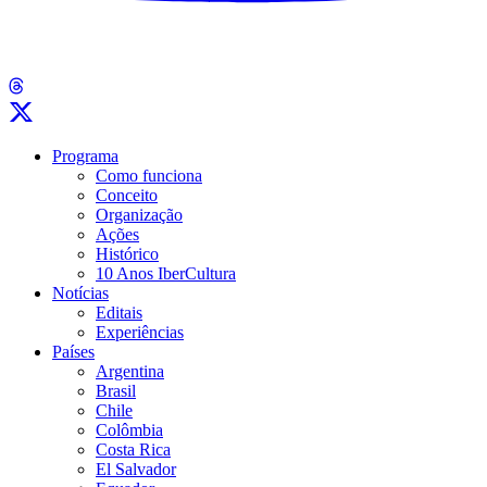
Programa
Como funciona
Conceito
Organização
Ações
Histórico
10 Anos IberCultura
Notícias
Editais
Experiências
Países
Argentina
Brasil
Chile
Colômbia
Costa Rica
El Salvador