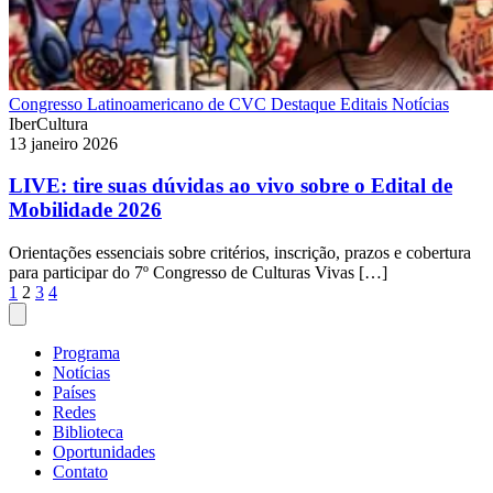
Congresso Latinoamericano de CVC
Destaque
Editais
Notícias
IberCultura
13 janeiro 2026
LIVE: tire suas dúvidas ao vivo sobre o Edital de
Mobilidade 2026
Orientações essenciais sobre critérios, inscrição, prazos e cobertura
para participar do 7º Congresso de Culturas Vivas […]
Paginação
1
2
3
4
de
posts
Programa
Notícias
Países
Redes
Biblioteca
Oportunidades
Contato