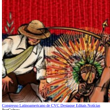
Congresso Latinoamericano de CVC
Destaque
Editais
Notícias
IberCultura