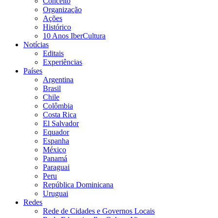
Conceito
Organização
Ações
Histórico
10 Anos IberCultura
Notícias
Editais
Experiências
Países
Argentina
Brasil
Chile
Colômbia
Costa Rica
El Salvador
Equador
Espanha
México
Panamá
Paraguai
Peru
República Dominicana
Uruguai
Redes
Rede de Cidades e Governos Locais