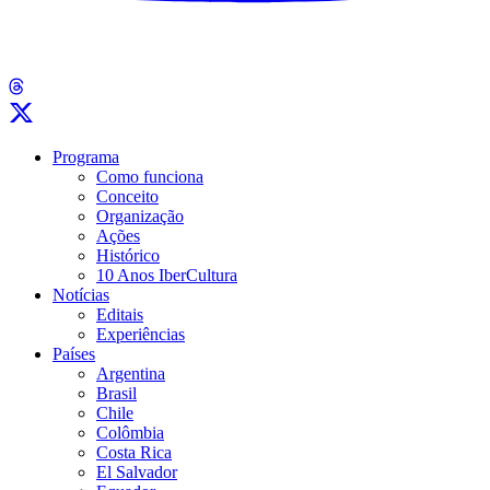
Programa
Como funciona
Conceito
Organização
Ações
Histórico
10 Anos IberCultura
Notícias
Editais
Experiências
Países
Argentina
Brasil
Chile
Colômbia
Costa Rica
El Salvador