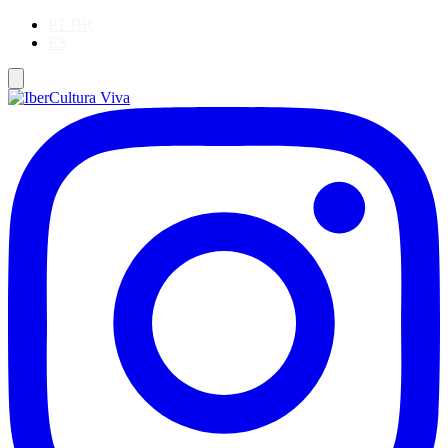
PT-BR
ES