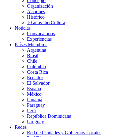
Concepto
Organización
Acciones
Histórico
10 años IberCultura
Noticias
Convocatorias
Experiencias
Países Miembros
Argentina
Brasil
Chile
Colômbia
Costa Rica
Ecuador
El Salvador
España
México
Panamá
Paraguay
Perú
República Dominicana
Uruguay
Redes
Red de Ciudades y Gobiernos Locales