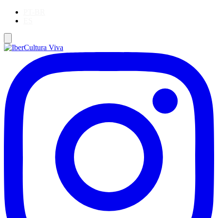
PT-BR
ES