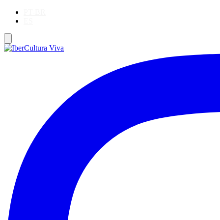
PT-BR
ES