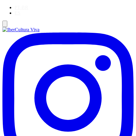
PT-BR
ES