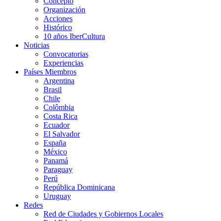
Concepto
Organización
Acciones
Histórico
10 años IberCultura
Noticias
Convocatorias
Experiencias
Países Miembros
Argentina
Brasil
Chile
Colômbia
Costa Rica
Ecuador
El Salvador
España
México
Panamá
Paraguay
Perú
República Dominicana
Uruguay
Redes
Red de Ciudades y Gobiernos Locales