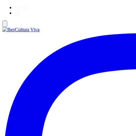
PT-BR
ES