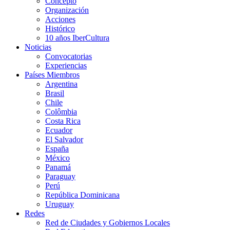
Concepto
Organización
Acciones
Histórico
10 años IberCultura
Noticias
Convocatorias
Experiencias
Países Miembros
Argentina
Brasil
Chile
Colômbia
Costa Rica
Ecuador
El Salvador
España
México
Panamá
Paraguay
Perú
República Dominicana
Uruguay
Redes
Red de Ciudades y Gobiernos Locales