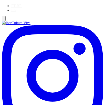
PT-BR
ES