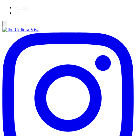
PT-BR
ES