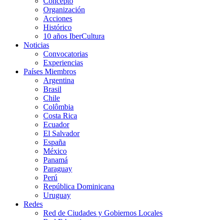
Concepto
Organización
Acciones
Histórico
10 años IberCultura
Noticias
Convocatorias
Experiencias
Países Miembros
Argentina
Brasil
Chile
Colômbia
Costa Rica
Ecuador
El Salvador
España
México
Panamá
Paraguay
Perú
República Dominicana
Uruguay
Redes
Red de Ciudades y Gobiernos Locales