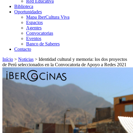
Red Educativa
Biblioteca
Oportunidades
Mapa IberCultura Viva
Espacios
Agentes
Convocatorias
Eventos
Banco de Saberes
Contacto
Início
>
Noticias
>
Identidad cultural y memoria: los dos proyectos
de Perú seleccionados en la Convocatoria de Apoyo a Redes 2021