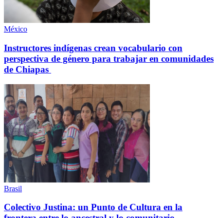
México
Instructores indígenas crean vocabulario con
perspectiva de género para trabajar en comunidades
de Chiapas
Brasil
Colectivo Justina: un Punto de Cultura en la
frontera entre lo ancestral y lo comunitario