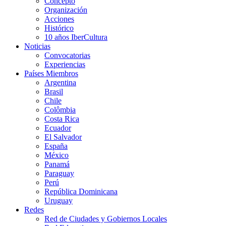
Concepto
Organización
Acciones
Histórico
10 años IberCultura
Noticias
Convocatorias
Experiencias
Países Miembros
Argentina
Brasil
Chile
Colômbia
Costa Rica
Ecuador
El Salvador
España
México
Panamá
Paraguay
Perú
República Dominicana
Uruguay
Redes
Red de Ciudades y Gobiernos Locales