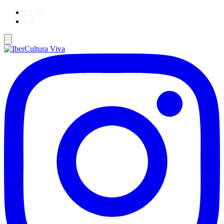
PT-BR
ES