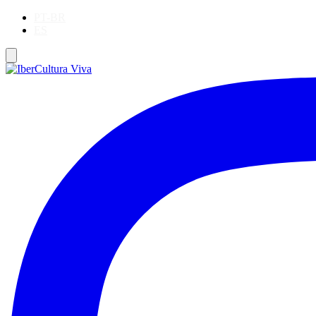
PT-BR
ES