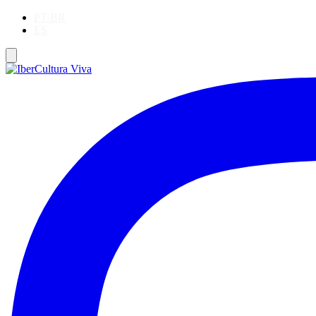
PT-BR
ES