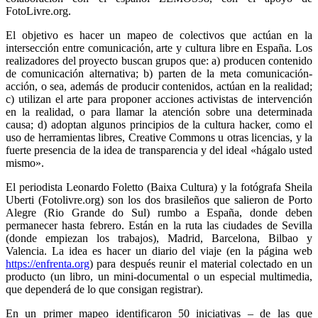
FotoLivre.org.
El objetivo es hacer un mapeo de colectivos que actúan en la
intersección entre comunicación, arte y cultura libre en España. Los
realizadores del proyecto buscan grupos que: a) producen contenido
de comunicación alternativa; b) parten de la meta comunicación-
acción, o sea, además de producir contenidos, actúan en la realidad;
c) utilizan el arte para proponer acciones activistas de intervención
en la realidad, o para llamar la atención sobre una determinada
causa; d) adoptan algunos principios de la cultura hacker, como el
uso de herramientas libres, Creative Commons u otras licencias, y la
fuerte presencia de la idea de transparencia y del ideal «hágalo usted
mismo».
El periodista Leonardo Foletto (Baixa Cultura) y la fotógrafa Sheila
Uberti (Fotolivre.org) son los dos brasileños que salieron de Porto
Alegre (Rio Grande do Sul) rumbo a España, donde deben
permanecer hasta febrero. Están en la ruta las ciudades de Sevilla
(donde empiezan los trabajos), Madrid, Barcelona, Bilbao y
Valencia. La idea es hacer un diario del viaje (en la página web
https://enfrenta.org
) para después reunir el material colectado en un
producto (un libro, un mini-documental o un especial multimedia,
que dependerá de lo que consigan registrar).
En un primer mapeo identificaron 50 iniciativas – de las que