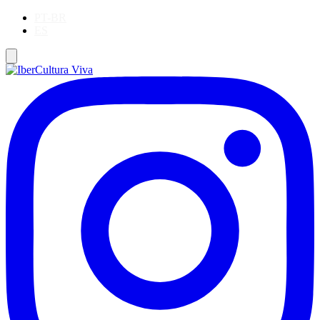
PT-BR
ES