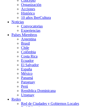
Concepto
Organización
Acciones
Histórico
10 años IberCultura
Noticias
Convocatorias
Experiencias
Países Miembros
Argentina
Brasil
Chile
Colômbia
Costa Rica
Ecuador
El Salvador
España
México
Panamá
Paraguay
Perú
República Dominicana
Uruguay
Redes
Red de Ciudades y Gobiernos Locales