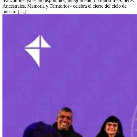
realizadores ya están disponibles, íntegramente La muestra «Saberes
Ancestrales, Memoria y Territorios» celebra el cierre del ciclo de
nuestro […]