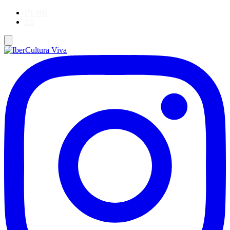
PT-BR
ES