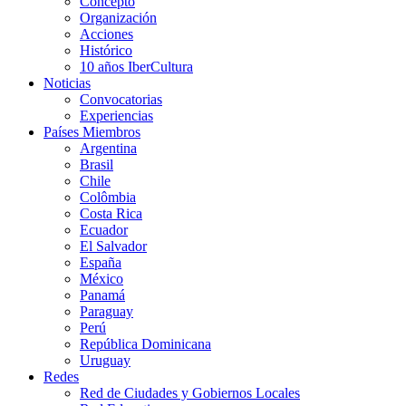
Concepto
Organización
Acciones
Histórico
10 años IberCultura
Noticias
Convocatorias
Experiencias
Países Miembros
Argentina
Brasil
Chile
Colômbia
Costa Rica
Ecuador
El Salvador
España
México
Panamá
Paraguay
Perú
República Dominicana
Uruguay
Redes
Red de Ciudades y Gobiernos Locales