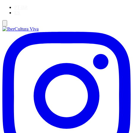
PT-BR
ES