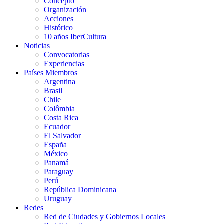
Concepto
Organización
Acciones
Histórico
10 años IberCultura
Noticias
Convocatorias
Experiencias
Países Miembros
Argentina
Brasil
Chile
Colômbia
Costa Rica
Ecuador
El Salvador
España
México
Panamá
Paraguay
Perú
República Dominicana
Uruguay
Redes
Red de Ciudades y Gobiernos Locales