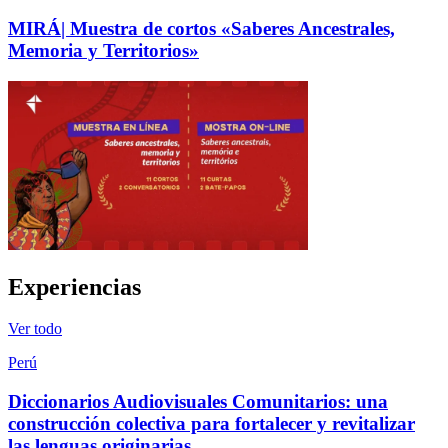
MIRÁ| Muestra de cortos «Saberes Ancestrales,
Memoria y Territorios»
Experiencias
Ver todo
Perú
Diccionarios Audiovisuales Comunitarios: una
construcción colectiva para fortalecer y revitalizar
las lenguas originarias