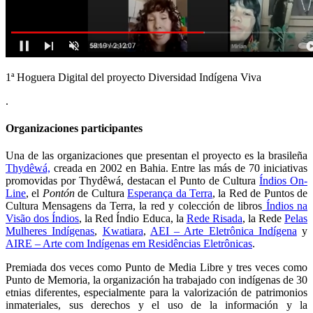
1ª Hoguera Digital del proyecto Diversidad Indígena Viva
.
Organizaciones participantes
Una de las organizaciones que presentan el proyecto es la brasileña
Thydêwá,
creada en 2002 en Bahia. Entre las más de 70 iniciativas
promovidas por Thydêwá, destacan el Punto de Cultura
Índios On-
Line
, el
Pontón
de Cultura
Esperança da Terra
, la Red de Puntos de
Cultura Mensagens da Terra, la red y colección de libros
Índios na
Visão dos Índios
, la Red Índio Educa, la
Rede Risada
, la Rede
Pelas
Mulheres Indígenas
,
Kwatiara
,
AEI – Arte Eletrônica Indígena
y
AIRE – Arte com Indígenas em Residências Eletrônicas
.
Premiada dos veces como Punto de Media Libre y tres veces como
Punto de Memoria, la organización ha trabajado con indígenas de 30
etnias diferentes, especialmente para la valorización de patrimonios
inmateriales, sus derechos y el uso de la información y la