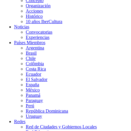
Concepto
Organización
Acciones
Histórico
10 años IberCultura
Noticias
Convocatorias
Experiencias
Países Miembros
Argentina
Brasil
Chile
Colômbia
Costa Rica
Ecuador
El Salvador
España
México
Panamá
Paraguay
Perú
República Dominicana
Uruguay
Redes
Red de Ciudades y Gobiernos Locales