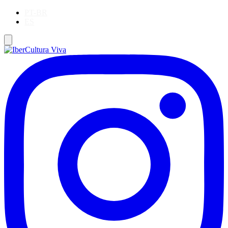
PT-BR
ES