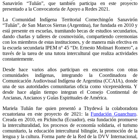
Sanavirón “Tulián”, que también participa en este proyecto
presentado a la Convocatoria de Apoyo a Redes 2021.
La Comunidad Indígena Territorial Comechingón Sanavirón
“Tulián”, de San Marcos Sierras (Argentina), fue fundada en 2010 y
está presente en escuelas, tramitando becas de estudios secundarios,
dando charlas y talleres de cosmovisión, compartiendo ceremonias
con los miembros de estas instituciones, y de manera más efectiva en
la escuela secundaria IPEM nº 45 “Dr. Ernesto Molinari Romero”, a
través de la tarea de una tutora intercultural que realiza actividades
constantemente.
Desde hace varios años participan en encuentros con otras
comunidades indígenas, integrando la Coordinadora de
Comunicación Audiovisual Indígena de Argentina (CCAIA), donde
una de sus autoridades comunitarias oficia como vicepresidenta. Y
desde hace algún tiempo integran el Consejo Continental de
Ancianas, Ancianos y Guías Espirituales de América.
Mariela Tulián fue quien presentó a Thydewá la colaboradora
ecuatoriana en este proyecto de 2021: la
Fundación Guanchuro
.
Creada en 2010, en Pichincha (Ecuador), esta fundación promueve
la interculturalidad, los procesos de economía solidaria, el turismo
comunitario, la educación intercultural bilingüe, la promoción de la
lengua y la cultura. Forma parte de la Red de la DVV Internacional,