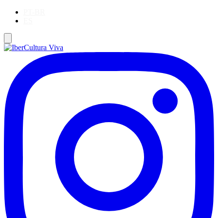
PT-BR
ES