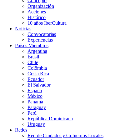
Concepto
Organización
Acciones
Histórico
10 años IberCultura
Noticias
Convocatorias
Experiencias
Países Miembros
Argentina
Brasil
Chile
Colômbia
Costa Rica
Ecuador
El Salvador
España
México
Panamá
Paraguay
Perú
República Dominicana
Uruguay
Redes
Red de Ciudades y Gobiernos Locales