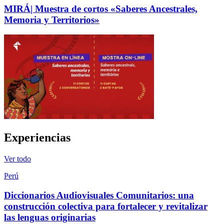
MIRÁ| Muestra de cortos «Saberes Ancestrales,
Memoria y Territorios»
Experiencias
Ver todo
Perú
Diccionarios Audiovisuales Comunitarios: una
construcción colectiva para fortalecer y revitalizar
las lenguas originarias