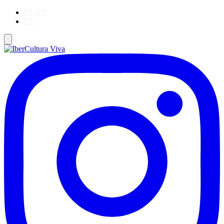
PT-BR
ES