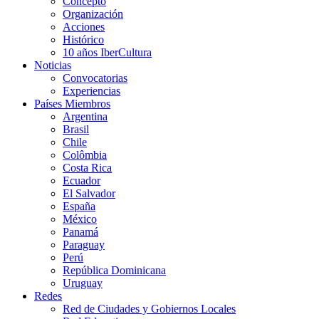
Concepto
Organización
Acciones
Histórico
10 años IberCultura
Noticias
Convocatorias
Experiencias
Países Miembros
Argentina
Brasil
Chile
Colômbia
Costa Rica
Ecuador
El Salvador
España
México
Panamá
Paraguay
Perú
República Dominicana
Uruguay
Redes
Red de Ciudades y Gobiernos Locales