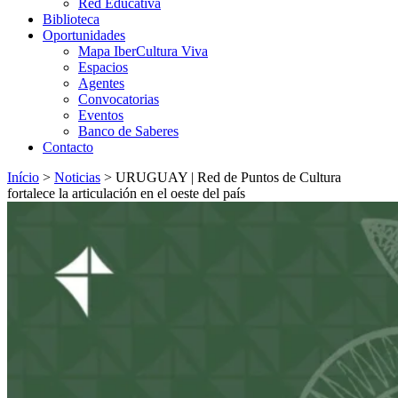
Red Educativa
Biblioteca
Oportunidades
Mapa IberCultura Viva
Espacios
Agentes
Convocatorias
Eventos
Banco de Saberes
Contacto
Início
>
Noticias
>
URUGUAY | Red de Puntos de Cultura
fortalece la articulación en el oeste del país