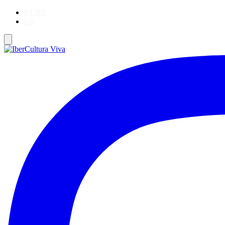
PT-BR
ES