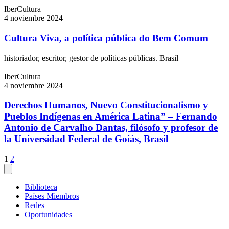
IberCultura
4 noviembre 2024
Cultura Viva, a política pública do Bem Comum
historiador, escritor, gestor de políticas públicas. Brasil
IberCultura
4 noviembre 2024
Derechos Humanos, Nuevo Constitucionalismo y
Pueblos Indígenas en América Latina” – Fernando
Antonio de Carvalho Dantas, filósofo y profesor de
la Universidad Federal de Goiás, Brasil
Paginación
1
2
de
entradas
Biblioteca
Países Miembros
Redes
Oportunidades