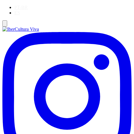
PT-BR
ES