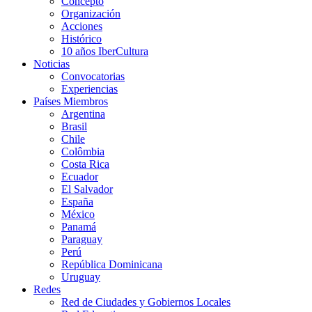
Concepto
Organización
Acciones
Histórico
10 años IberCultura
Noticias
Convocatorias
Experiencias
Países Miembros
Argentina
Brasil
Chile
Colômbia
Costa Rica
Ecuador
El Salvador
España
México
Panamá
Paraguay
Perú
República Dominicana
Uruguay
Redes
Red de Ciudades y Gobiernos Locales