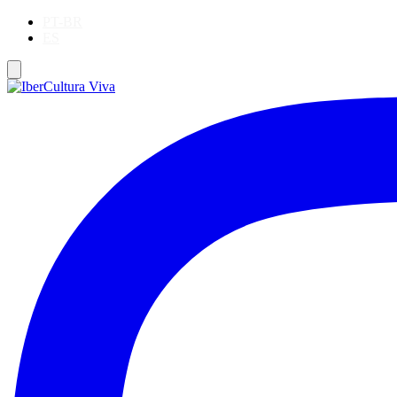
PT-BR
ES