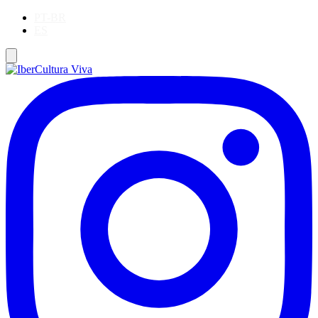
PT-BR
ES