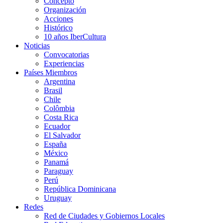
Concepto
Organización
Acciones
Histórico
10 años IberCultura
Noticias
Convocatorias
Experiencias
Países Miembros
Argentina
Brasil
Chile
Colômbia
Costa Rica
Ecuador
El Salvador
España
México
Panamá
Paraguay
Perú
República Dominicana
Uruguay
Redes
Red de Ciudades y Gobiernos Locales