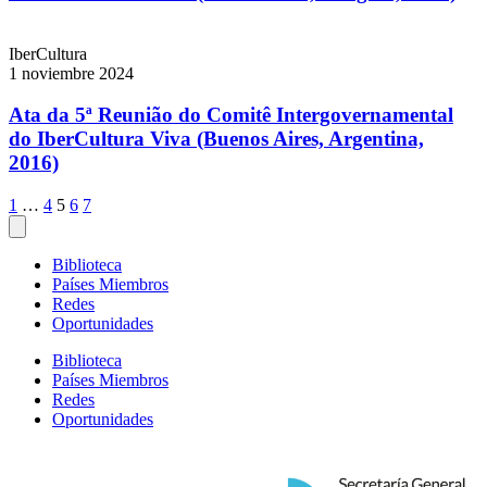
IberCultura
1 noviembre 2024
Ata da 5ª Reunião do Comitê Intergovernamental
do IberCultura Viva (Buenos Aires, Argentina,
2016)
Paginación
1
…
4
5
6
7
de
entradas
Biblioteca
Países Miembros
Redes
Oportunidades
Biblioteca
Países Miembros
Redes
Oportunidades