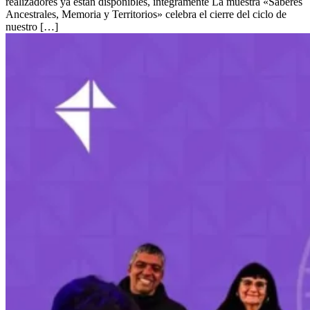
realizadores ya están disponibles, íntegramente La muestra «Saberes
Ancestrales, Memoria y Territorios» celebra el cierre del ciclo de
nuestro […]