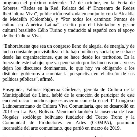
programa el próximo miércoles 12 de octubre, en la Feria de
Saberes: “Redes en la Red. Relatos del 4º Encuentro de Redes
IberCultura Viva”, publicación realizada en conjunto con la Alcaldía
de Medellín (Colombia), y “Por todos los caminos: Puntos de
cultura en América Latina”, escrito por el historiador y gestor
cultural brasileño Célio Turino y traducido al español con el apoyo
de IberCultura Viva.
“Enhorabuena que sea un congreso lleno de alegría, de energía, y de
lucha constante por visibilizar el trabajo político y social que se hace
desde las organizaciones, que se hace desde los territorios. Es la
fuerza de este trabajo, que va penetrando por los huecos que a veces
dejan los discursos dominantes, lo que hoy va obligando a los
distintos gobiernos a cambiar la perspectiva en el diseño de sus
políticas públicas”, afirmó.
Enseguida, Fabiola Figueroa Cárdenas, gerenta de Cultura de la
Municipalidad de Lima, habló de la emoción de participar de este
encuentro con muchos que estuvieron con ella en el 1º Congreso
Latinoamericano de Cultura Viva Comunitaria, que se desarrolló en
2013 en La Paz, Bolivia. Mencionó también la ausencia de Ivan
Nogales, sociólogo boliviano fundador del Teatro Trono y la
Comunidad de Productores en Artes (COMPA), promotor
incansable del arte comunitario, que partió en marzo de 2019.