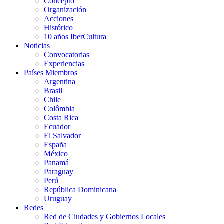
Concepto
Organización
Acciones
Histórico
10 años IberCultura
Noticias
Convocatorias
Experiencias
Países Miembros
Argentina
Brasil
Chile
Colômbia
Costa Rica
Ecuador
El Salvador
España
México
Panamá
Paraguay
Perú
República Dominicana
Uruguay
Redes
Red de Ciudades y Gobiernos Locales