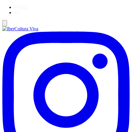
PT-BR
ES