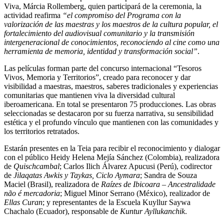
Viva, Márcia Rollemberg, quien participará de la ceremonia, la
actividad reafirma
“el compromiso del Programa con la
valorización de las maestras y los maestros de la cultura popular, el
fortalecimiento del audiovisual comunitario y la transmisión
intergeneracional de conocimientos, reconociendo al cine como una
herramienta de memoria, identidad y transformación social”
.
Las películas forman parte del concurso internacional “Tesoros
Vivos, Memoria y Territorios”, creado para reconocer y dar
visibilidad a maestras, maestros, saberes tradicionales y experiencias
comunitarias que mantienen viva la diversidad cultural
iberoamericana. En total se presentaron 75 producciones. Las obras
seleccionadas se destacaron por su fuerza narrativa, su sensibilidad
estética y el profundo vínculo que mantienen con las comunidades y
los territorios retratados.
Estarán presentes en la Teia para recibir el reconocimiento y dialogar
con el público Heidy Helena Mejía Sánchez (Colombia), realizadora
de
Quischcambal
; Carlos Ilich Álvarez Apucusi (Perú), codirector
de
Jilaqatas Awkis y Taykas, Ciclo Aymara
; Sandra de Souza
Maciel (Brasil), realizadora de
Raízes de Ibicoara – Ancestralidade
não é mercadoria
; Miguel Minor Serrano (México), realizador de
Ellas Curan
; y representantes de la Escuela Kuyllur Saywa
Chachalo (Ecuador), responsable de
Kuntur Ayllukanchik
.