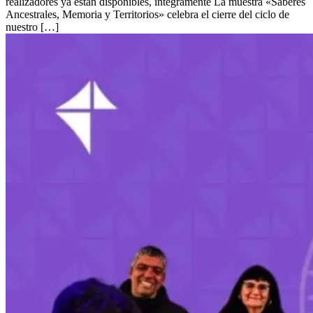
realizadores ya están disponibles, íntegramente La muestra «Saberes
Ancestrales, Memoria y Territorios» celebra el cierre del ciclo de
nuestro […]