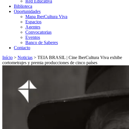
Red Educativa
Biblioteca
Oportunidades
Mapa IberCultura Viva
Espacios
Agentes
Convocatorias
Eventos
Banco de Saberes
Contacto
Início
>
Noticias
>
TEIA BRASIL | Cine IberCultura Viva exhibe
cortometrajes y premia producciones de cinco países