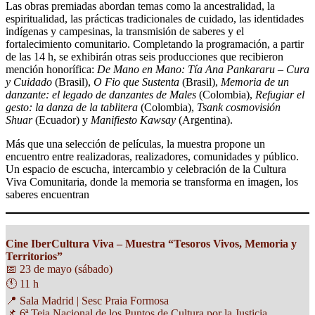
Las obras premiadas abordan temas como la ancestralidad, la
espiritualidad, las prácticas tradicionales de cuidado, las identidades
indígenas y campesinas, la transmisión de saberes y el
fortalecimiento comunitario. Completando la programación, a partir
de las 14 h, se exhibirán otras seis producciones que recibieron
mención honorífica:
De Mano en Mano: Tía Ana Pankararu – Cura
y Cuidado
(Brasil),
O Fio que Sustenta
(Brasil),
Memoria de un
danzante: el legado de danzantes de Males
(Colombia),
Refugiar el
gesto: la danza de la tablitera
(Colombia),
Tsank cosmovisión
Shuar
(Ecuador) y
Manifiesto Kawsay
(Argentina).
Más que una selección de películas, la muestra propone un
encuentro entre realizadoras, realizadores, comunidades y público.
Un espacio de escucha, intercambio y celebración de la Cultura
Viva Comunitaria, donde la memoria se transforma en imagen, los
saberes encuentran
Cine IberCultura Viva – Muestra “Tesoros Vivos, Memoria y
Territorios”
📅 23 de mayo (sábado)
🕚 11 h
📍 Sala Madrid | Sesc Praia Formosa
📌 6ª Teia Nacional de los Puntos de Cultura por la Justicia