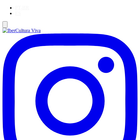
PT-BR
ES