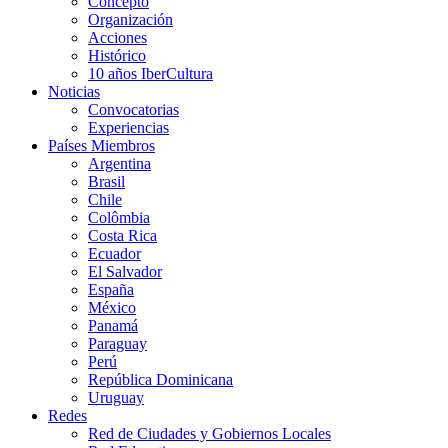
Concepto
Organización
Acciones
Histórico
10 años IberCultura
Noticias
Convocatorias
Experiencias
Países Miembros
Argentina
Brasil
Chile
Colômbia
Costa Rica
Ecuador
El Salvador
España
México
Panamá
Paraguay
Perú
República Dominicana
Uruguay
Redes
Red de Ciudades y Gobiernos Locales