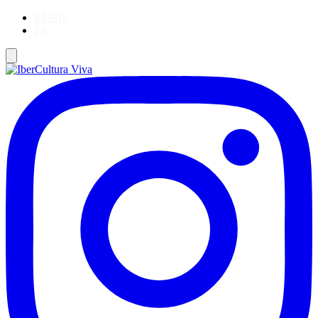
PT-BR
ES