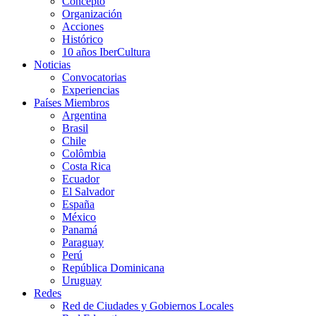
Concepto
Organización
Acciones
Histórico
10 años IberCultura
Noticias
Convocatorias
Experiencias
Países Miembros
Argentina
Brasil
Chile
Colômbia
Costa Rica
Ecuador
El Salvador
España
México
Panamá
Paraguay
Perú
República Dominicana
Uruguay
Redes
Red de Ciudades y Gobiernos Locales