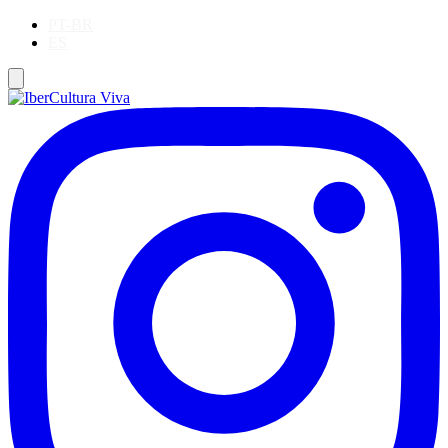
PT-BR
ES