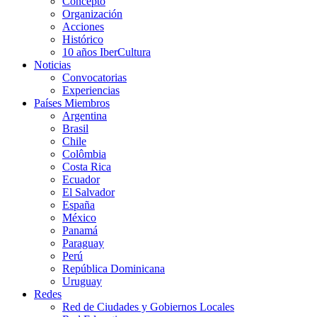
Concepto
Organización
Acciones
Histórico
10 años IberCultura
Noticias
Convocatorias
Experiencias
Países Miembros
Argentina
Brasil
Chile
Colômbia
Costa Rica
Ecuador
El Salvador
España
México
Panamá
Paraguay
Perú
República Dominicana
Uruguay
Redes
Red de Ciudades y Gobiernos Locales