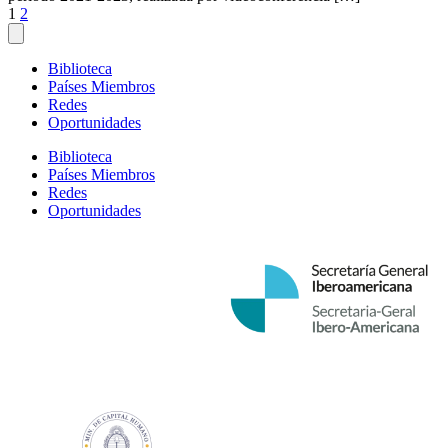
Paginación
1
2
de
entradas
Biblioteca
Países Miembros
Redes
Oportunidades
Biblioteca
Países Miembros
Redes
Oportunidades