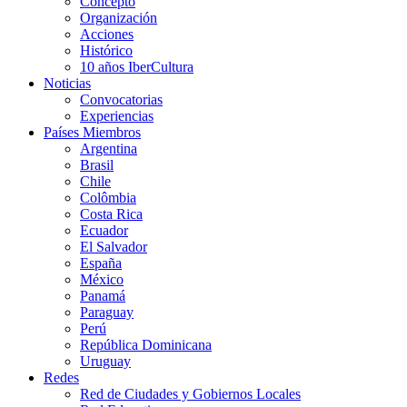
Concepto
Organización
Acciones
Histórico
10 años IberCultura
Noticias
Convocatorias
Experiencias
Países Miembros
Argentina
Brasil
Chile
Colômbia
Costa Rica
Ecuador
El Salvador
España
México
Panamá
Paraguay
Perú
República Dominicana
Uruguay
Redes
Red de Ciudades y Gobiernos Locales