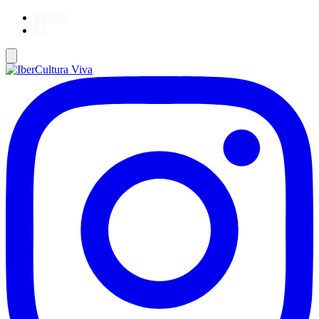
PT-BR
ES