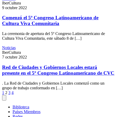
IberCultura
9 octubre 2022
Comenzó el 5º Congreso Latinoamericano de
Cultura Viva Comunitaria
La ceremonia de apertura del 5º Congreso Latinoamericano de
Cultura Viva Comunitaria, este sábado 8 de […]
Noticias
IberCultura
7 octubre 2022
Red de Ciudades y Gobiernos Locales estará
presente en el 5º Congreso Latinoamericano de CVC
. La Red de Ciudades y Gobiernos Locales comenzó como un
grupo de trabajo conformado en […]
Paginación
1
2
3
4
de
entradas
Biblioteca
Países Miembros
Redes