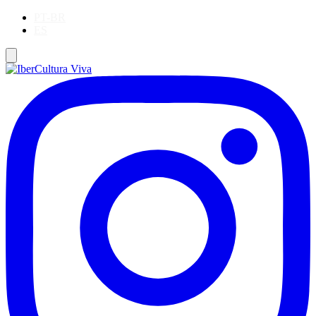
PT-BR
ES