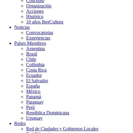
Concepto
Organización
Acciones
Histórico
10 años IberCultura
Noticias
Convocatorias
Experiencias
Países Miembros
Argentina
Brasil
Chile
Colômbia
Costa Rica
Ecuador
El Salvador
España
México
Panamá
Paraguay
Perú
República Dominicana
Uruguay
Redes
Red de Ciudades y Gobiernos Locales