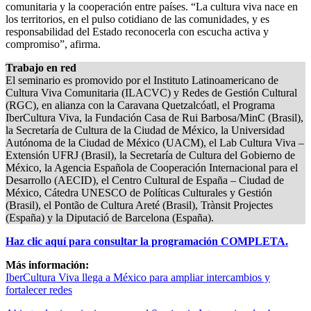
comunitaria y la cooperación entre países. “La cultura viva nace en
los territorios, en el pulso cotidiano de las comunidades, y es
responsabilidad del Estado reconocerla con escucha activa y
compromiso”, afirma.
Trabajo en red
El seminario es promovido por el Instituto Latinoamericano de
Cultura Viva Comunitaria (ILACVC) y Redes de Gestión Cultural
(RGC), en alianza con la Caravana Quetzalcóatl, el Programa
IberCultura Viva, la Fundación Casa de Rui Barbosa/MinC (Brasil),
la Secretaría de Cultura de la Ciudad de México, la Universidad
Autónoma de la Ciudad de México (UACM), el Lab Cultura Viva –
Extensión UFRJ (Brasil), la Secretaría de Cultura del Gobierno de
México, la Agencia Española de Cooperación Internacional para el
Desarrollo (AECID), el Centro Cultural de España – Ciudad de
México, Cátedra UNESCO de Políticas Culturales y Gestión
(Brasil), el Pontão de Cultura Areté (Brasil), Trànsit Projectes
(España) y la Diputació de Barcelona (España).
Haz clic aquí para consultar la programación COMPLETA.
Más información:
IberCultura Viva llega a México para ampliar intercambios y
fortalecer redes